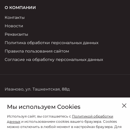
О КОМПАНИИ
Контакты
Новости
Реквизиты
Политика обработки персональных данных
Правила пользования сайтом
Согласие на обработку персональных данных
Иваново, ул. Ташкентская, 88д
Продажи
Сервис
Мы используем Cookies
+7 (4932) 589-600 доб. 1
+7 (4932) 589-600 доб. 3
Используя сайт, вы соглашаетесь с
Политикой обработки
данных
и использованием cookies вашего браузера. Cookies
можно отключить в любой момент в настройках браузера. Для