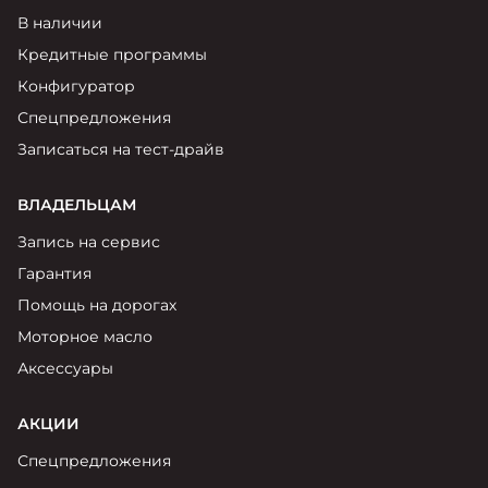
Москвич 6
В наличии
Яркий динамичный седан
от 2 237 000 ₽*
Кредитные программы
КОНТАКТЫ
Кредитные программы
Моторное масло
Конфигуратор
Спецпредложения
СЕРВИСНЫЕ АКЦИИ
Записаться на тест-драйв
Спецпредложения
Москвич 3 с ручным
управлением (РУ)
Кроссовер, создающий равные
АКСЕССУАРЫ
ВЛАДЕЛЬЦАМ
возможности
Калькулятор трейд-ин
Запись на сервис
от 2 069 000 ₽*
Гарантия
Страховые программы
Помощь на дорогах
Москвич 8
Моторное масло
Практичный семиместный
кроссовер
Аксессуары
от 3 125 000 ₽*
АКЦИИ
Спецпредложения