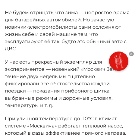
Москвич 6
Яркий динамичный седан
Не будем отрицать, что зима — непростое время
от 2 237 000 ₽*
КОНТАКТЫ
для батарейных автомобилей. Но зачастую
Кредитные программы
Моторное масло
новички-электромобилисты сами осложняют
жизнь себе и своей машине тем, что
СЕРВИСНЫЕ АКЦИИ
эксплуатируют её так, будто это обычный авто с
Спецпредложения
Москвич 3 с ручным
ДВС.
управлением (РУ)
Кроссовер, создающий равные
АКСЕССУАРЫ
Выгодный
У нас есть прекрасный экземпляр для
возможности
Трейд-ин
Калькулятор трейд-ин
экспериментов — новенький «Москвич 3е». В
от 2 069 000 ₽*
течение двух недель мы тщательно
фиксировали все обстоятельства каждой
Страховые программы
Москвич 8
поездки — показания приборного щитка,
Практичный семиместный
выбранные режимы и дорожные условия,
кроссовер
температуры и т. д.
от 3 125 000 ₽*
При уличной температуре до -10°С в климат-
системе «Москвича» работает тепловой насос,
который в разы эффективнее прямого нагрева.