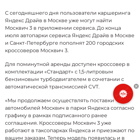
Москвич 6
Яркий динамичный седан
С сегодняшнего дня пользователи каршеринга
от 2 237 000 ₽*
КОНТАКТЫ
Яндекс Драйв в Москве уже могут найти
Кредитные программы
Моторное масло
Москвич 3 в приложении сервиса. До конца
июля автопарки сервиса Яндекс Драйв в Москве
СЕРВИСНЫЕ АКЦИИ
и Санкт-Петербурге пополнят 200 городских
Спецпредложения
Москвич 3 с ручным
кроссоверов Москвич 3.
управлением (РУ)
Кроссовер, создающий равные
АКСЕССУАРЫ
Для поминутной аренды доступен кроссовер в
возможности
Калькулятор трейд-ин
комплектации «Стандарт» с 1,5-литровым
от 2 069 000 ₽*
бензиновым турбодвигателем в сочетании с
автоматической трансмиссией CVT.
Страховые программы
Москвич 8
Практичный семиместный
«Мы продолжаем осуществлять поставки
кроссовер
автомобилей Москвич в парки Яндекса согласно
от 3 125 000 ₽*
графику в рамках подписанного ранее
соглашения. Кроссоверы Москвич 3 уже
работают в таксопарках Яндекса и приезжают по
вашим заказам. Теперь модель появилась и в