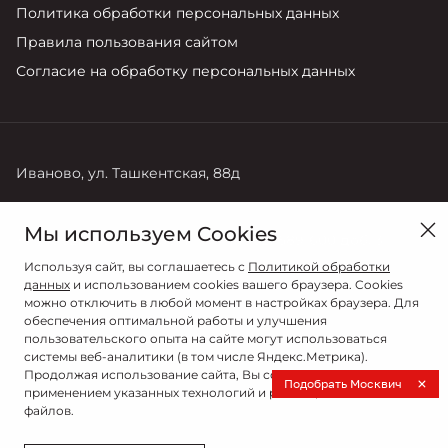
Политика обработки персональных данных
Правила пользования сайтом
Согласие на обработку персональных данных
Иваново, ул. Ташкентская, 88д
Продажи
Сервис
Мы используем Cookies
+7 (4932) 589-600 доб. 1
+7 (4932) 589-600 доб. 3
Используя сайт, вы соглашаетесь с
Политикой обработки
данных
и использованием cookies вашего браузера. Cookies
можно отключить в любой момент в настройках браузера. Для
обеспечения оптимальной работы и улучшения
пользовательского опыта на сайте могут использоваться
системы веб-аналитики (в том числе Яндекс.Метрика).
Продолжая использование сайта, Вы соглашаетесь с
Подобрать Москвич
применением указанных технологий и размещением cookie-
файлов.
© 2026
© АВТОТЕХЦЕНТР