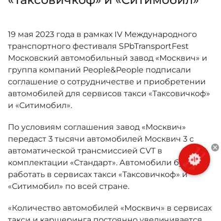
Москвич 6
Яркий динамичный седан
от 2 237 000 ₽*
КОНТАКТЫ
Кредитные программы
Моторное масло
19 мая 2023 года в рамках IV Международного
транспортного фестиваля SPbTransportFest
Московский автомобильный завод «Москвич» и
СЕРВИСНЫЕ АКЦИИ
Спецпредложения
группа компаний People&People подписали
Москвич 3 с ручным
соглашение о сотрудничестве и приобретении
управлением (РУ)
Кроссовер, создающий равные
АКСЕССУАРЫ
автомобилей для сервисов такси «Таксовичкоф»
возможности
Калькулятор трейд-ин
и «Ситимобил».
от 2 069 000 ₽*
По условиям соглашения завод «Москвич»
Страховые программы
передаст 3 тысячи автомобилей Москвич 3 с
Москвич 8
автоматической трансмиссией CVT в
Практичный семиместный
комплектации «Стандарт». Автомобили будут
кроссовер
работать в сервисах такси «Таксовичкоф» и
от 3 125 000 ₽*
«Ситимобил» по всей стране.
«Количество автомобилей «Москвич» в сервисах
такси и каршеринга постоянно увеличивается.