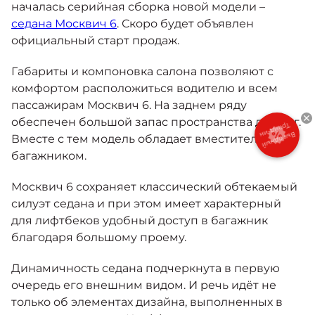
Москвич 6
началась серийная сборка новой модели –
Яркий динамичный седан
седана Москвич 6
. Скоро будет объявлен
от 2 237 000 ₽*
КОНТАКТЫ
официальный старт продаж.
Кредитные программы
Моторное масло
Габариты и компоновка салона позволяют с
комфортом расположиться водителю и всем
СЕРВИСНЫЕ АКЦИИ
Спецпредложения
пассажирам Москвич 6. На заднем ряду
Москвич 3 с ручным
управлением (РУ)
обеспечен большой запас пространства для ног.
Кроссовер, создающий равные
Выгодный
АКСЕССУАРЫ
Вместе с тем модель обладает вместительным
Трейд-ин
возможности
Калькулятор трейд-ин
багажником.
от 2 069 000 ₽*
Москвич 6 сохраняет классический обтекаемый
Страховые программы
силуэт седана и при этом имеет характерный
Москвич 8
Практичный семиместный
для лифтбеков удобный доступ в багажник
кроссовер
благодаря большому проему.
от 3 125 000 ₽*
Динамичность седана подчеркнута в первую
очередь его внешним видом. И речь идёт не
только об элементах дизайна, выполненных в