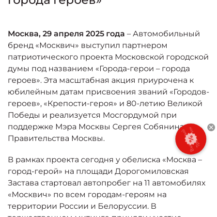
Москвич 6
Яркий динамичный седан
от 2 237 000 ₽*
КОНТАКТЫ
Кредитные программы
Моторное масло
Москва, 29 апреля 2025 года
– Автомобильный
бренд «Москвич» выступил партнером
патриотического проекта Московской городской
СЕРВИСНЫЕ АКЦИИ
Спецпредложения
думы под названием «Города-герои – города
Москвич 3 с ручным
героев». Эта масштабная акция приурочена к
управлением (РУ)
Кроссовер, создающий равные
АКСЕССУАРЫ
юбилейным датам присвоения званий «Городов-
возможности
Калькулятор трейд-ин
героев», «Крепости-героя» и 80-летию Великой
от 2 069 000 ₽*
Победы и реализуется Мосгордумой при
поддержке Мэра Москвы Сергея Собянина и
Страховые программы
Правительства Москвы.
Москвич 8
Практичный семиместный
В рамках проекта сегодня у обелиска «Москва –
кроссовер
город-герой» на площади Дорогомиловская
от 3 125 000 ₽*
Застава стартовал автопробег на 11 автомобилях
«Москвич» по всем городам-героям на
территории России и Белоруссии. В