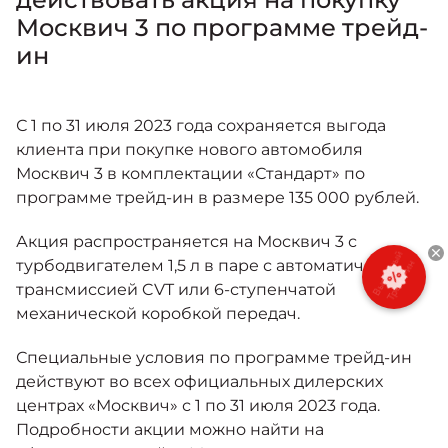
Москвич 6
Москвич 3 по программе трейд-
Яркий динамичный седан
от 2 237 000 ₽*
ин
КОНТАКТЫ
Кредитные программы
Моторное масло
С 1 по 31 июля 2023 года сохраняется выгода
СЕРВИСНЫЕ АКЦИИ
Спецпредложения
клиента при покупке нового автомобиля
Москвич 3 с ручным
управлением (РУ)
Москвич 3 в комплектации «Стандарт» по
Кроссовер, создающий равные
АКСЕССУАРЫ
программе трейд-ин в размере 135 000 рублей.
возможности
Калькулятор трейд-ин
от 2 069 000 ₽*
Акция распространяется на Москвич 3 с
турбодвигателем 1,5 л в паре с автоматической
Страховые программы
трансмиссией CVT или 6-ступенчатой
Москвич 8
Практичный семиместный
механической коробкой передач.
кроссовер
Специальные условия по программе трейд-ин
от 3 125 000 ₽*
действуют во всех официальных дилерских
центрах «Москвич» с 1 по 31 июля 2023 года.
Подробности акции можно найти на